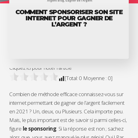
Argent Blog
,
Gagner de l'Argent
COMMENT SPONSORISER SON SITE
INTERNET POUR GAGNER DE
L’ARGENT ?
Cliquez ici pour noter l'article
[Total:
0
Moyenne :
0
]
Combien de méthode efficace connaissez-vous sur
internet permettant de gagner de l’argent facilement
en 2021 ? Un, deux, ou Plusieurs. Cela importe peu.
Mais, le plus important est de savoir si parmi celles-ci,
figure
le sponsoring
. Si la réponse est non ; sachez
alors que, vous avez manqué le plus génial. Oui ! Par