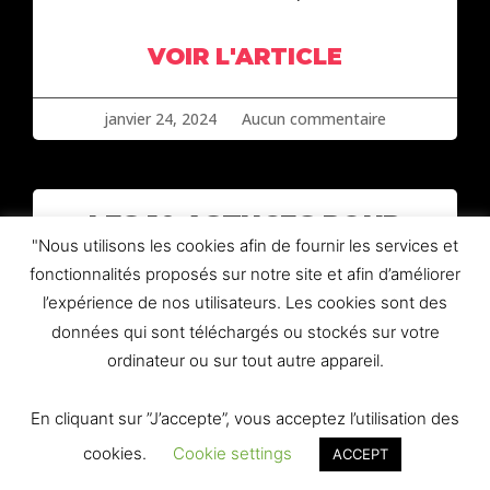
VOIR L'ARTICLE
janvier 24, 2024
Aucun commentaire
LES 10 ASTUCES POUR
"Nous utilisons les cookies afin de fournir les services et
BOOSTER VOTRE
fonctionnalités proposés sur notre site et afin d’améliorer
VISIBILITÉ EN LIGNE
l’expérience de nos utilisateurs. Les cookies sont des
données qui sont téléchargés ou stockés sur votre
Cliquez ici pour noter l’article [Total:
ordinateur ou sur tout autre appareil.
56 Moyenne : 1.2]Il n’y a jamais eu de
meilleur moment pour lancer une
En cliquant sur ”J’accepte”, vous acceptez l’utilisation des
entreprise en ligne. Avec des
cookies.
Cookie settings
ACCEPT